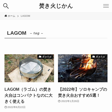
焚き火じかん
ホーム
LAGOM
LAGOM
– tag –
焚き火台
焚き火台
LAGOM（ラゴム）の焚き
【2022年】ソロキャンプの
火台はコンパクトなのに大
焚き火台おすすめ5選！
きく使える
2022年1月26日
2022年6月22日