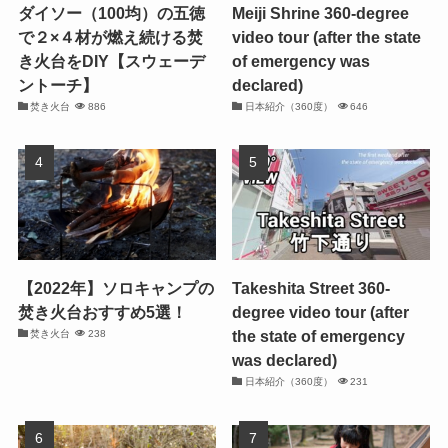
ダイソー（100均）の五徳
Meiji Shrine 360-degree
で２×４材が燃え続ける焚
video tour (after the state
き火台をDIY【スウェーデ
of emergency was
ントーチ】
declared)
焚き火台
886
日本紹介（360度）
646
【2022年】ソロキャンプの
Takeshita Street 360-
焚き火台おすすめ5選！
degree video tour (after
the state of emergency
焚き火台
238
was declared)
日本紹介（360度）
231