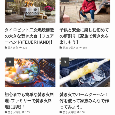
タイロピット二次燃焼構造
子供と安全に楽しむ初めて
の大きな焚き火台【フュア
の薪割り【家族で焚き火を
ーハンド(FEUERHAND)】
楽しもう】
焚き火台
225
家族で焚き火
187
初心者でも簡単な焚き火料
焚き火でバームクーヘン！
理♪ファミリーで焚き火料
竹を使って家族みんなで作
理に挑戦！
ってみよう。
焚き火料理
163
焚き火料理
156