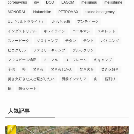
coronavirus
diy
DOD
LAGOM
meijijingu
meijishrine
MONORAL
Naturehike
PETROMAX
stateofemergency
UL（ウルトラライト）
おもちゃ箱
アンティーク
インダストリアル
キレイライン
コールマン
スキレット
スノーピーク
ソロキャンプ
チタン
テント
バトニング
ピコグリル
ファミリーキャンプ
ブルックリン
マウスピース矯正
ミニマル
ユニフレーム
冬キャンプ
子供
斧
焚き火
焚き火じかん
焚き火台
焚き火好き
焚き火好きな人と繋がりたい
男前インテリア
肉
薪割り
鍋
防火シート
人気記事