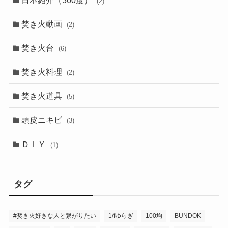
(2)
焚き火動画
(2)
焚き火台
(6)
焚き火料理
(2)
焚き火道具
(5)
頭皮ニキビ
(3)
ＤＩＹ
(1)
タグ
#焚き火好きな人と繋がりたい
1/fゆらぎ
100均
BUNDOK