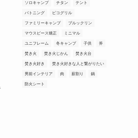
ソロキャンプ
チタン
テント
バトニング
ピコグリル
ファミリーキャンプ
ブルックリン
マウスピース矯正
ミニマル
ユニフレーム
冬キャンプ
子供
斧
焚き火
焚き火じかん
焚き火台
焚き火好き
焚き火好きな人と繋がりたい
男前インテリア
肉
薪割り
鍋
防火シート
キ