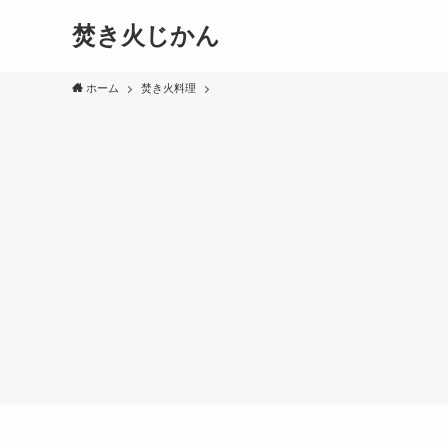
焚き火じかん
ホーム
焚き火料理