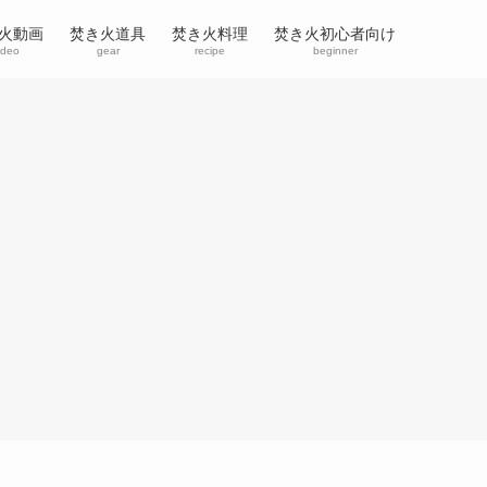
火動画
焚き火道具
焚き火料理
焚き火初心者向け
ideo
gear
recipe
beginner