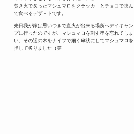
焚き火で炙ったマシュマロをクラッカ－とチョコで挟ん
で食べるデザ－トです。
先日我が家は思いつきで直火が出来る場所へデイキャン
プに行ったのですが、マシュマロを刺す串を忘れてしま
い、その辺の木をナイフで細く串状にしてマシュマロを
指して炙りました（笑