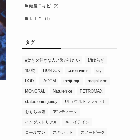
頭皮ニキビ
(3)
ＤＩＹ
(1)
タグ
#焚き火好きな人と繋がりたい
1/fゆらぎ
100均
BUNDOK
coronavirus
diy
DOD
LAGOM
meijijingu
meijishrine
MONORAL
Naturehike
PETROMAX
stateofemergency
UL（ウルトラライト）
おもちゃ箱
アンティーク
インダストリアル
キレイライン
コールマン
スキレット
スノーピーク