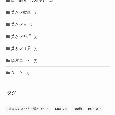
(2)
焚き火動画
(2)
焚き火台
(6)
焚き火料理
(2)
焚き火道具
(5)
頭皮ニキビ
(3)
ＤＩＹ
(1)
タグ
#焚き火好きな人と繋がりたい
1/fゆらぎ
100均
BUNDOK