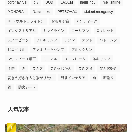
coronavirus
diy
DOD
LAGOM
meijijingu
meijishrine
MONORAL
Naturehike
PETROMAX
stateofemergency
UL（ウルトラライト）
おもちゃ箱
アンティーク
インダストリアル
キレイライン
コールマン
スキレット
スノーピーク
ソロキャンプ
チタン
テント
バトニング
ピコグリル
ファミリーキャンプ
ブルックリン
マウスピース矯正
ミニマル
ユニフレーム
冬キャンプ
子供
斧
焚き火
焚き火じかん
焚き火台
焚き火好き
焚き火好きな人と繋がりたい
男前インテリア
肉
薪割り
鍋
防火シート
人気記事