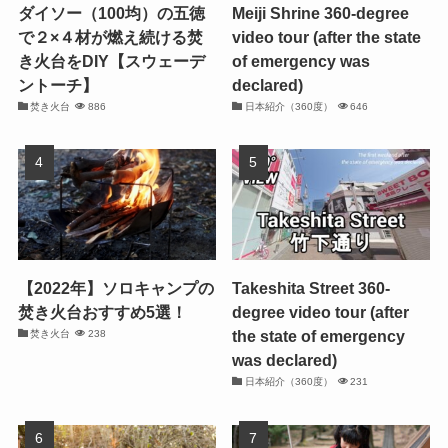
ダイソー（100均）の五徳
Meiji Shrine 360-degree
で２×４材が燃え続ける焚
video tour (after the state
き火台をDIY【スウェーデ
of emergency was
ントーチ】
declared)
焚き火台
886
日本紹介（360度）
646
【2022年】ソロキャンプの
Takeshita Street 360-
焚き火台おすすめ5選！
degree video tour (after
the state of emergency
焚き火台
238
was declared)
日本紹介（360度）
231