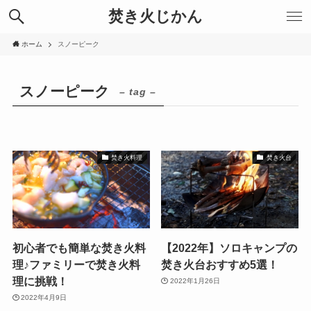
焚き火じかん
ホーム
スノーピーク
スノーピーク
– tag –
焚き火料理
焚き火台
初心者でも簡単な焚き火料
【2022年】ソロキャンプの
理♪ファミリーで焚き火料
焚き火台おすすめ5選！
理に挑戦！
2022年1月26日
2022年4月9日