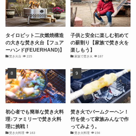
タイロピット二次燃焼構造
子供と安全に楽しむ初めて
の大きな焚き火台【フュア
の薪割り【家族で焚き火を
ーハンド(FEUERHAND)】
楽しもう】
焚き火台
225
家族で焚き火
187
初心者でも簡単な焚き火料
焚き火でバームクーヘン！
理♪ファミリーで焚き火料
竹を使って家族みんなで作
理に挑戦！
ってみよう。
焚き火料理
163
焚き火料理
156